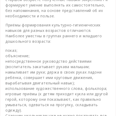
формируют умение выполнять их самостоятельно,
без напоминания, на основе представлений об их
необходимости и пользе.
Приёмы формирования культурно-гигиенических
навыков для разных возрастов отличаются.
Наиболее уместны в группах раннего и младшего
дошкольного возраста:
показ;
объяснение;
непосредственное руководство действиями
(воспитатель закатывает рукава малышам;
намыливает им руки; держа в своих руках ладони
ребёнка, совершает ими круговые движения,
вырабатывая двигательный навык);
использование художественного слова, фольклора;
игровые приёмы (к детям приходит кукла или другой
герой, которому они показывают, как правильно
умываться, одеваться на прогулку, складывать
одежду).
Старшим школьникам уже не нужно показывать все