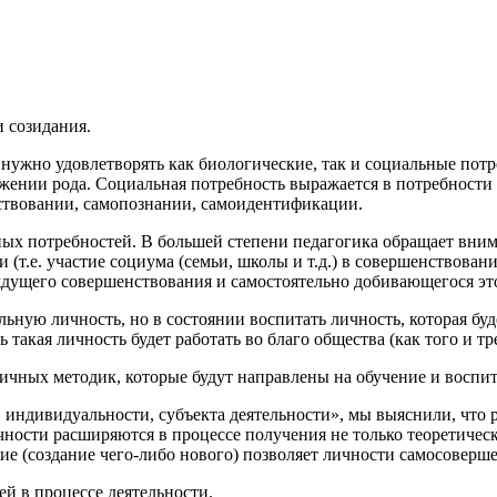
 созидания.
у нужно удовлетворять как биологические, так и социальные пот
жении рода. Социальная потребность выражается в потребности 
ствовании, самопознании, самоидентификации.
ных потребностей. В большей степени педагогика обращает вни
 (т.е. участие социума (семьи, школы и т.д.) в совершенствован
ждущего совершенствования и самостоятельно добивающегося эт
ьную личность, но в состоянии воспитать личность, которая буд
 такая личность будет работать во благо общества (как того и 
ичных методик, которые будут направлены на обучение и воспит
 индивидуальности, субъекта деятельности», мы выяснили, что 
ности расширяются в процессе получения не только теоретически
ие (создание чего-либо нового) позволяет личности самосоверше
ей в процессе деятельности.