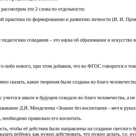
 рассмотрим эти 2 слова по отдельности:
ой практики по формированию и развитию личности (И. И. Прок
 педагогики созидания – это наука об образовании и искусств
о-либо нового, при этом добавим, что во ФГОС говорится о том, 
чно сказать, какие творения были созданы во благо человечества
с учится в школе в будущем созидало во благо человечества, а не
азывание Д.И. Менделеева «Знание без воспитания – меч в рука
д, необходимо правильно его воспитать.
сть, чтобы её действия были направлены на создание светлого бу
зать ребёнку, как нужно действовать, что нужно делать, т.е. ну