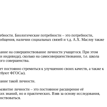
ребности. Биологические потребности – это потребности,
общения, наличии социальных связей и т.д. А.Х. Маслоу также
мание на совершенствование личности учащегося. При этом
ии индивида), сколько на самосовершенствовании, т.е. школа
ого совершенства.
ет постоянно стремиться к улучшению своих качеств, а также к
требуют ФГОСы).
ание такой личности.
развитие личности – это постоянное расширение её
х знаний, но и практических. Взяв за основу исследования,
нствоваться.