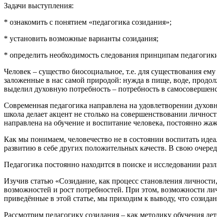
Задачи выступления:
* ознакомить с понятием «педагогика созидания»;
* установить возможные варианты созидания;
* определить необходимость следования принципам педагогики
Человек – существо биосоциальное, т.е. для существования ем
заложенные в нас самой природой: нужда в пище, воде, продол
выделил духовную потребность – потребность в самосовершен
Современная педагогика направлена на удовлетворении духов
школа делает акцент не столько на совершенствовании личности
направлена на обучение и воспитание человека, постоянно жа
Как мы понимаем, человечество не в состоянии воспитать идеал
развитию в себе других положительных качеств. В свою очередь
Педагогика постоянно находится в поиске и исследовании разл
Изучив статью «Созидание, как процесс становления личности,
возможностей и рост потребностей. При этом, возможности лич
приведённые в этой статье, мы приходим к выводу, что созидан
Рассмотрим педагогику созидания – как методику обучения дет