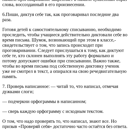
слова, воссозданный в его произнесении.
6.Пиши, диктуя себе так, как проговаривал последние два
раза.
Готовя детей к самостоятельному списыванию, необходимо
проследить, чтобы учащиеся действительно диктовали себе во
время письма. Шумок, возникающий при этом в классе,-
свидетельствует о том, что запись происходит при
проговаривании. Следует прислушаться к тому, как диктуют
себе те, кто склонен выполнять эту работу формально и
потому допускают ошибки при списывании. Важно также,
чтобы во время письма под собственную диктовку ученик
уже не смотрел в текст, а опирался на свою речедвигательную
память.
7. Проверь написанное: — читай то, что написал, отмечая
дужками слоги;
— подчеркни орфограммы в написанном;
— сверь каждую орфограмму с исходным текстом.
О том, что надо проверять то, что написал, знают все. Но
призыв «Проверяй себя» достаточно часто остаётся без ответа.