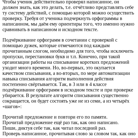
Чтобы ученик действительно проверял написанное, он
должен знать, как это делать, т.е. отчётливо представлять себе
ту систему действий, с помощью которой можно осуществить
проверку. Требуя от ученика подчеркнуть орфограммы в
написанном, мы даём ему ориентиры того, что именно нужно
сравнивать в написанном и исходном тексте.
Подчёркивание орфограмм в сочетании с проверкой с
помощью дужек, которые отмечаются под каждым
прочитанным слогом, необходимо для того, чтобы исключить
пропуски, перестановки букв и т.п. Конечно, при такой
организации работы на списывание коротких предложений
уходит много времени. Но, во-первых, это окупается
качеством списывания, а во-вторых, по мере автоматизации
навыка списывания алгоритм выполнения действия
постепенно свёртывается. Так, в 3 или в 4 классе
подчёркивание орфограмм в исходном тексте и при проверке
убирается. В результате алгоритм списывания существенно
сокращается, он будет состоять уже не из семи, а из четырёх
«шагов»:
Прочитай предложение и повтори его по памяти.
Прочитай предложение ещё раз так, как оно написано.
Пиши, диктуя себе так, как читал последний раз.
Проверь написанное, прочитывая слово за словом так, как оно