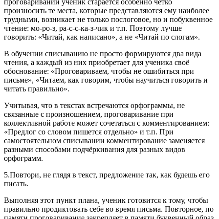
проговаривании ученик старается особенно чётко
произносить те места, которые представляются ему наиболее
трудными, возникает не только послоговое, но и побуквенное
чтение: мо-ро-з, ра-с-с-ка-з-чик и т.п. Поэтому лучше
говорить: «Читай, как написано», а не «Читай по слогам».
В обучении списыванию не просто формируются два вида
чтения, а каждый из них приобретает для ученика своё
обоснование: «Проговариваем, чтобы не ошибиться при
письме», «Читаем, как говорим, чтобы научиться говорить и
читать правильно».
Учитывая, что в текстах встречаются орфограммы, не
связанные с произношением, проговаривание при
коллективной работе может сочетаться с комментированием:
«Предлог со словом пишется отдельно» и т.п. При
самостоятельном списывании комментирование заменяется
разными способами подчёркивания для разных видов
орфограмм.
5.Повтори, не глядя в текст, предложение так, как будешь его
писать.
Выполняя этот пункт плана, ученик готовится к тому, чтобы
правильно продиктовать себе во время письма. Повторное, по
памяти проговаривание закрепляет в памяти буквенный образ