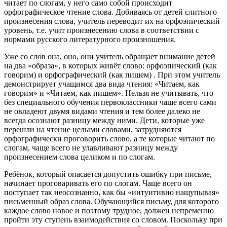
читает по слогам, у него само собой происходит
орфографическое чтение слова. Добиваясь от детей слитного
произнесения слова, учитель переводит их на орфоэпический
уровень, т.е. учит произнесению слова в соответствии с
нормами русского литературного произношения.
Уже со слов она, оно, они учитель обращает внимание детей
на два «образа», в которых живёт слово: орфоэпический (как
говорим) и орфографический (как пишем) . При этом учитель
демонстрирует учащимся два вида чтения: «Читаем, как
говорим» и «Читаем, как пишем». Нельзя не учитывать, что
без специального обучения первоклассники чаще всего сами
не овладеют двумя видами чтения и тем более далеко не
всегда осознают разницу между ними. Дети, которые уже
перешли на чтение целыми словами, затрудняются
орфографически проговорить слово, а те которые читают по
слогам, чаще всего не улавливают разницу между
произнесением слова целиком и по слогам.
Ребёнок, который опасается допустить ошибку при письме,
начинает проговаривать его по слогам. Чаще всего он
поступает так неосознанно, как бы «интуитивно нащупывая»
письменный образ слова. Обучающийся письму, для которого
каждое слово новое и поэтому трудное, должен непременно
пройти эту ступень взаимодействия со словом. Поскольку при