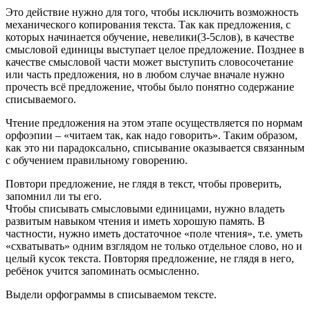
Это действие нужно для того, чтобы исключить возможность
механического копирования текста. Так как предложения, с
которых начинается обучение, невелики(3-5слов), в качестве
смысловой единицы выступает целое предложение. Позднее в
качестве смысловой части может выступить словосочетание
или часть предложения, но в любом случае вначале нужно
прочесть всё предложение, чтобы было понятно содержание
списываемого.
Чтение предложения на этом этапе осуществляется по нормам
орфоэпии – «читаем так, как надо говорить». Таким образом,
как это ни парадоксально, списывание оказывается связанным
с обучением правильному говорению.
Повтори предложение, не глядя в текст, чтобы проверить,
запомнил ли ты его.
Чтобы списывать смысловыми единицами, нужно владеть
развитым навыком чтения и иметь хорошую память. В
частности, нужно иметь достаточное «поле чтения», т.е. уметь
«схватывать» одним взглядом не только отдельное слово, но и
целый кусок текста. Повторяя предложение, не глядя в него,
ребёнок учится запоминать осмысленно.
Выдели орфограммы в списываемом тексте.