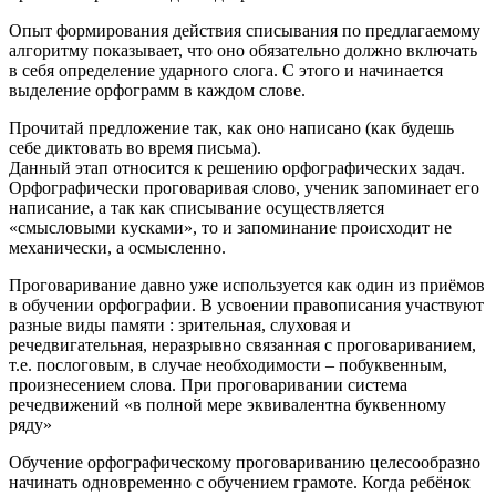
Опыт формирования действия списывания по предлагаемому
алгоритму показывает, что оно обязательно должно включать
в себя определение ударного слога. С этого и начинается
выделение орфограмм в каждом слове.
Прочитай предложение так, как оно написано (как будешь
себе диктовать во время письма).
Данный этап относится к решению орфографических задач.
Орфографически проговаривая слово, ученик запоминает его
написание, а так как списывание осуществляется
«смысловыми кусками», то и запоминание происходит не
механически, а осмысленно.
Проговаривание давно уже используется как один из приёмов
в обучении орфографии. В усвоении правописания участвуют
разные виды памяти : зрительная, слуховая и
речедвигательная, неразрывно связанная с проговариванием,
т.е. послоговым, в случае необходимости – побуквенным,
произнесением слова. При проговаривании система
речедвижений «в полной мере эквивалентна буквенному
ряду»
Обучение орфографическому проговариванию целесообразно
начинать одновременно с обучением грамоте. Когда ребёнок