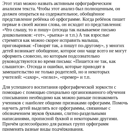
Этот этап можно назвать активным орфографическим
анализом текста. Чтобы этот анализ был полноценным, он
должен опираться на содержательное, обобщённое
представление ребёнка об орфограмме. Когда ребёнок пишет
первые в своей жизни слова, он исходит из представления:
«Что слышу, то и пишу» (отсюда так называемое письмо
дошкольников: «гот», «рыпка» и т.п.) А так взрослые
стремятся как можно скорее исправить малыша,
приговаривая: «Говорят так, а пишут по-другому», у многих
детей возникает обобщение, которое они чаще всего не могут
оформить словесно, но которым подсознательно
руководствуются во время письма: «Пишется не так, как
слышится». Отсюда и ошибки, которые приводят в
замешательство не только родителей, но и некоторых
учителей: «сахор», «пелил», «премер» и т.п.
Для успешного воспитания орфографической зоркости с
помощью с помощью специально организованного обучения
списыванию необходимо как можно раньше познакомить
учеников с наиболее общими признаками орфограмм. Помочь
научить детей выделять все орфограммы, связанные с
обозначением звуков буквами, слитно-раздельными
написаниями, прописной буквой и некоторыми другими.
Причём целесообразно для разных групп орфограмм
применять разные виды подчёркивания.