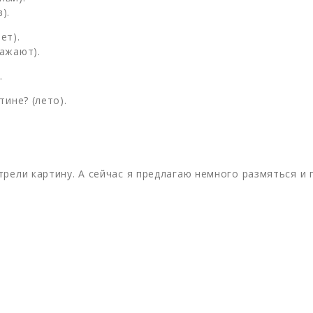
).
ет).
ажают).
.
ине? (лето).
рели картину. А сейчас я предлагаю немного размяться и 