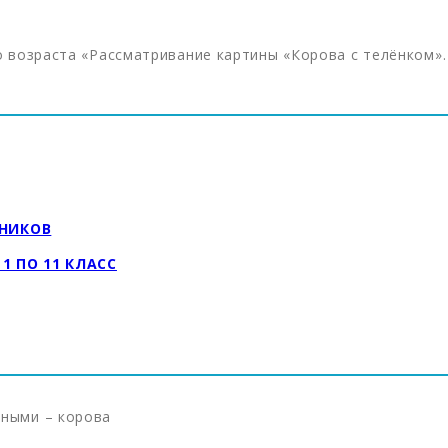
ь
о возраста «Рассматривание картины «Корова с телёнком».
ЬНИКОВ
 ПО 11 КЛАСС
тными – корова