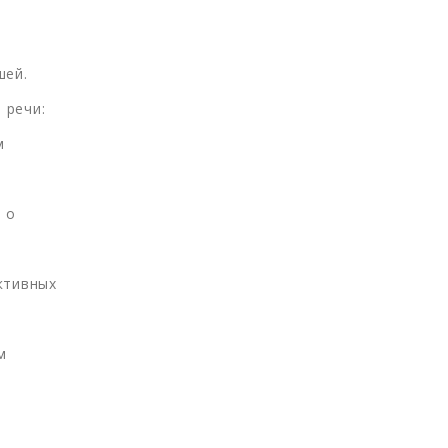
шей.
 речи:
м
 о
ктивных
м