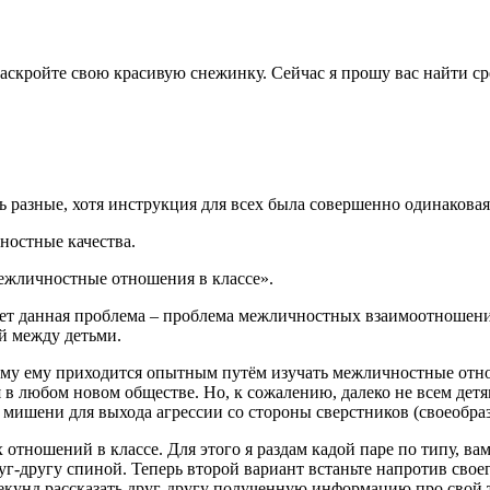
раскройте свою красивую снежинку. Сейчас я прошу вас найти ср
 разные, хотя инструкция для всех была совершенно одинаковая
ностные качества.
ежличностные отношения в классе».
твует данная проблема – проблема межличностных взаимоотноше
й между детьми.
ому ему приходится опытным путём изучать межличностные отнош
я в любом новом обществе. Но, к сожалению, далеко не всем де
 мишени для выхода агрес­сии со стороны сверстников (свое­обра
ношений в классе. Для этого я раздам кадой паре по типу, вам 
уг-другу спиной. Теперь второй вариант встаньте напротив свое
0 секунд рассказать друг-другу полученную информацию про свой