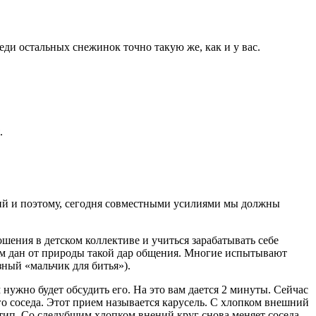
еди остальных снежинок точно такую же, как и у вас.
.
ний и поэтому, сегодня совместными усилиями мы должны
ения в детском коллективе и учиться зарабаты­вать себе
тям дан от природы такой дар общения. Многие испытывают
зный «мальчик для битья»).
нужно будет обсудить его. На это вам дается 2 минуты. Сейчас
го соседа. Этот прием называется карусель. С хлопком внешний
 тип. Со следубщим хлопком внений круг снова меняет соседа.