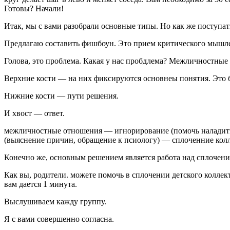
Готовы? Начали!
Итак, мы с вами разобрали основные типы. Но как же поступать
Предлагаю составить фишбоун. Это прием критического мышле
Голова, это проблема. Какая у нас пробдлема? Межличностные
Верхние кости — на них фиксируются основнеы понятия. Это
Нижние кости — пути решения.
И хвост — ответ.
межличностные отношения — игнорирование (помочь наладить к
(выяснение причин, обращение к псиологу) — сплоченние кол
Конечно же, основным решением является работа над сплочени
Как вы, родители. можете помочь в сплочении детского коллек
вам дается 1 минута.
Выслушиваем кажду группу.
Я с вами совершенно согласна.