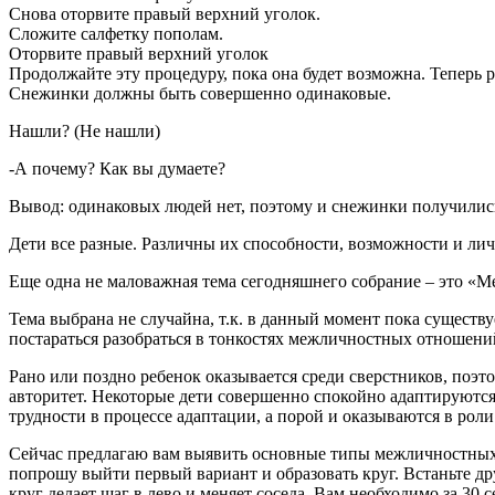
Снова оторвите правый верхний уголок.
Сложите салфетку пополам.
Оторвите правый верхний уголок
Продолжайте эту процедуру, пока она будет возможна. Теперь 
Снежинки должны быть совершенно одинаковые.
Нашли? (Не нашли)
-А почему? Как вы думаете?
Вывод: одинаковых людей нет, поэтому и снежинки получились
Дети все разные. Различны их способности, возможности и лич
Еще одна не маловажная тема сегодняшнего собрание – это «М
Тема выбрана не случайна, т.к. в данный момент пока сущес
постараться разобраться в тонкостях межличностных отношени
Рано или поздно ребенок оказывается среди сверстников, поэт
авторитет. Некоторые дети совершенно спо­койно адаптируютс
трудности в процессе адаптации, а порой и оказываются в роли
Сейчас предлагаю вам выявить основные типы межличностных от
попрошу выйти первый вариант и образовать круг. Встаньте др
круг делает шаг в лево и меняет соседа. Вам необходимо за 3