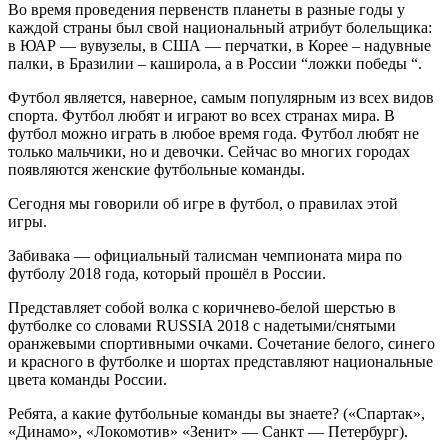
Во время проведения первенств планеты в разные годы у
каждой страны был свой национальный атрибут болельщика:
в ЮАР — вувузелы, в США — перчатки, в Корее – надувные
палки, в Бразилии – каширола, а в России “ложки победы “.
Футбол является, наверное, самым популярным из всех видов
спорта. Футбол любят и играют во всех странах мира. В
футбол можно играть в любое время года. Футбол любят не
только мальчики, но и девочки. Сейчас во многих городах
появляются женские футбольные команды.
Сегодня мы говорили об игре в футбол, о правилах этой
игры.
Забивака — официальный талисман чемпионата мира по
футболу 2018 года, который прошёл в России.
Представляет собой волка с коричнево-белой шерстью в
футболке со словами RUSSIA 2018 с надетыми/снятыми
оранжевыми спортивными очками. Сочетание белого, синего
и красного в футболке и шортах представляют национальные
цвета команды России.
Ребята, а какие футбольные команды вы знаете? («Спартак»,
«Динамо», «Локомотив» «Зенит» — Санкт — Петербург).