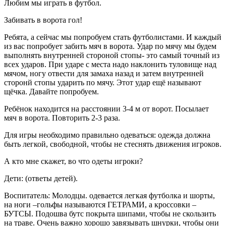
Любим мы играть в футбол.
Забивать в ворота гол!
Ребята, а сейчас мы попробуем стать футболистами. И каждый
из вас попробует забить мяч в ворота. Удар по мячу мы будем
выполнять внутренней стороной стопы- это самый точный из
всех ударов. При ударе с места надо наклонить туловище над
мячом, ногу отвести для замаха назад и затем внутренней
сторонй стопы ударить по мячу. Этот удар ещё называют
щёчка. Давайте попробуем.
Ребёнок находится на расстоянии 3-4 м от ворот. Посылает
мяч в ворота. Повторить 2-3 раза.
Для игры необходимо правильно одеваться: одежда должна
быть легкой, свободной, чтобы не стеснять движения игроков.
А кто мне скажет, во что одеты игроки?
Дети: (ответы детей).
Воспитатель: Молодцы. одевается легкая футболка и шорты,
на ноги –гольфы называются ГЕТРАМИ, а кроссовки –
БУТСЫ. Подошва бутс покрыта шипами, чтобы не скользить
на траве. Очень важно хорошо завязывать шнурки, чтобы они