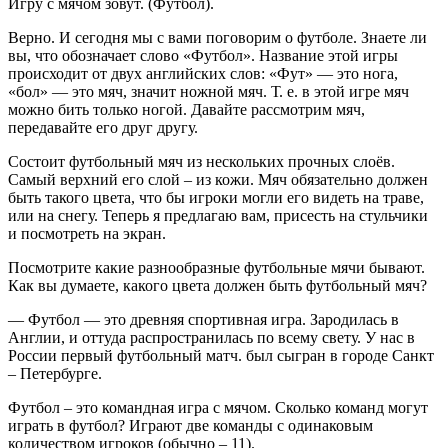
Игру с мячом зовут. (Футбол).
Верно. И сегодня мы с вами поговорим о футболе. Знаете ли
вы, что обозначает слово «Футбол». Название этой игры
происходит от двух английских слов: «Фут» — это нога,
«бол» — это мяч, значит ножной мяч. Т. е. в этой игре мяч
можно бить только ногой. Давайте рассмотрим мяч,
передавайте его друг другу.
Состоит футбольный мяч из нескольких прочных слоёв.
Самый верхний его слой – из кожи. Мяч обязательно должен
быть такого цвета, что бы игроки могли его видеть на траве,
или на снегу. Теперь я предлагаю вам, присесть на стульчики
и посмотреть на экран.
Посмотрите какие разнообразные футбольные мячи бывают.
Как вы думаете, какого цвета должен быть футбольный мяч?
— Футбол — это древняя спортивная игра. Зародилась в
Англии, и оттуда распространилась по всему свету. У нас в
России первый футбольный матч. был сыгран в городе Санкт
– Петербурге.
Футбол – это командная игра с мячом. Сколько команд могут
играть в футбол? Играют две команды с одинаковым
количеством игроков (обычно – 11).