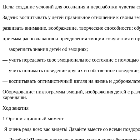
Цель: создание условий для осознания и переработки чувства 
Задачи: воспитывать у детей правильное отношение к своим э
развивать внимание, воображение, творческие способности; об
приемам распознавания и преодоления эмоции сочувствия и п
— закреплять знания детей об эмоциях;
— учить передавать свое эмоциональное состояние с помощью
— учить понимать поведение других и собственное поведение, 
— воспитывать оптимистичный взгляд на жизнь и доброжелател
Оборудование: пиктограммы эмоций, изображения детей с раз
карандаши.
Ход занятия
1.Организационный момент.
-Я очень рада всех вас видеть! Давайте вместе со всеми поздор
— Давайте! (Педагог-психолог и дети, сидя в кругу, берутся за 