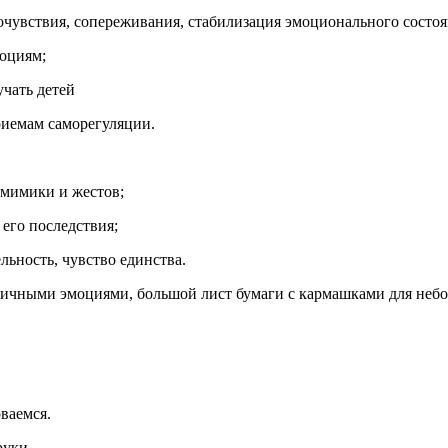
сочувствия, сопереживания, стабилизация эмоционального состоя
моциям;
учать детей
риемам саморегуляции.
 мимики и жестов;
его последствия;
ьность, чувство единства.
личными эмоциями, большой лист бумаги с кармашками для небо
оваемся.
руки