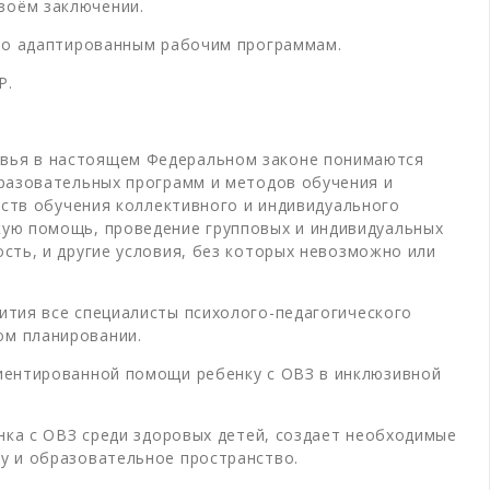
воём заключении.
 по адаптированным рабочим программам.
Р.
овья в настоящем Федеральном законе понимаются
бразовательных программ и методов обучения и
дств обучения коллективного и индивидуального
кую помощь, проведение групповых и индивидуальных
сть, и другие условия, без которых невозможно или
ития все специалисты психолого-педагогического
ом планировании.
иентированной помощи ребенку с ОВЗ в инклюзивной
нка с ОВЗ среди здоровых детей, создает необходимые
у и образовательное пространство.