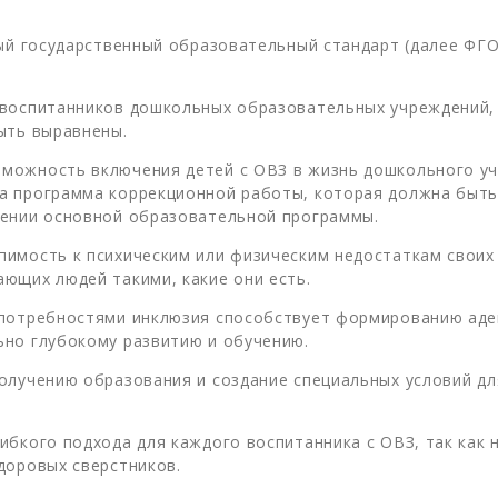
ный государственный образовательный стандарт (далее ФГО
 воспитанников дошкольных обрaзоватeльных учреждений, 
ыть выравнены.
можность включения детей с ОВЗ в жизнь дошкольного уч
а программа коррекционной работы, которая должна быть 
оении основной образовательной программы.
имость к психическим или физическим недостаткам своих 
ющих людей такими, какие они есть.
 потребностями инклюзия способствует формированию аде
ьно глубокому развитию и обучению.
олучению образования и создание специальных условий д
ибкого подхода для каждого воспитанника с ОВЗ, так как
доровых сверстников.