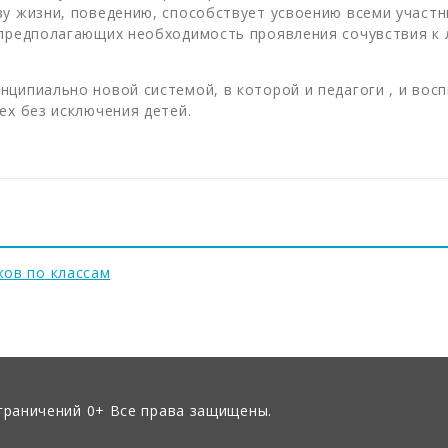
зу жизни, поведению, способствует усвоению всеми участ
 предполагающих необходимость проявления сочувствия к 
нципиально новой системой, в которой и педагоги , и вос
ех без исключения детей.
ков по классам
граничений 0+ Все права защищены.