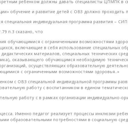
кретным ребенком должны давать специалисты ЦПМПК в с
ции» обучение и развитие детей с ОВЗ должно проходить
я специальная индивидуальная программа развития – СИП
79 п.3 сказано, что
ания обучающимися с ограниченными возможностями здор
ющихся, включающие в себя использование специальных о
и дидактических материалов, специальных технических сре
щника), оказывающего обучающимся необходимую техничес
 организаций, осуществляющих образовательную деятельно
ющимися с ограниченными возможностями здоровья..»
енком с ОВЗ специальной индивидуальной программы разв
вательную работу с воспитанником в едином тематическ
тельную работу с в рамках организации индивидуально-ор
оцесса. Именно педагог реализует процессы инклюзии ребе
обыми образовательными потребностями в социальную сред