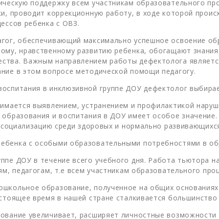
ическую поддержку всем участникам образовательного проц
ки, проводит коррекционную работу, в ходе которой прои
ессов ребенка с ОВЗ.
агог, обеспечивающий максимально успешное освоение об
ому, нравственному развитию ребенка, обогащают знания,
ества. Важным направлением работы дефектолога являет
ние в этом вопросе методической помощи педагогу.
воспитания в инклюзивной группе ДОУ дефектолог выбирае
нимается выявлением, устранением и профилактикой наруше
 образования и воспитания в ДОУ имеет особое значение.
и социализацию среди здоровых и нормально развивающихс
ребенка с особыми образовательными потребностями в об
ппе ДОУ в течение всего учебного дня. Работа тьютора н
ям, педагогам, т.е всем участникам образовательного проц
ошкольное образование, полученное на общих основаниях
астоящее время в нашей стране сталкивается большинство
ование увеличивает, расширяет личностные возможности в