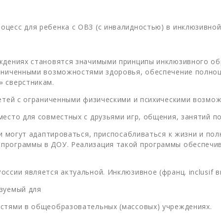
цесс для ребенка с ОВЗ (с инвалидностью) в инклюзивной
еждениях становятся значимыми принципы инклюзивного об
раниченными возможностями здоровья, обеспечение полноц
» сверстникам.
детей с ограниченными физическими и психическими возмо
есто для совместных с друзьями игр, общения, занятий по
ни могут адаптироваться, приспосабливаться к жизни и пол
программы в ДОУ. Реализация такой программы обеспечива
сии является актуальной. Инклюзивное (франц. inclusif в
зуемый для
остями в общеобразовательных (массовых) учреждениях.