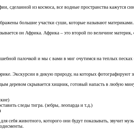
ии, сделанной из космоса, все водные пространства кажутся си
ображены большие участки суши, которые называют материками.
называется он Африка. Африка – это второй по величине матери
лшебной палочкой и мы с вами в миг очутимся на теплых песках 
Африке. Экскурсии в дикую природу, на которых фотографируют 
аждым деревом скрывается хищник, готовый напасть в любую мину
икие)
тавить следы тигра. (зебры, леопарда и т.д.)
я
ля себя животного, которого они будут показывать, звучит муз
лодисменты.