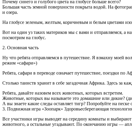
Почему синего и голубого цвета на глобусе больше всего?
Большая часть земной поверхности покрыта водой. На фотограф
и озера.
На глобусе зеленым, желтым, коричневым и белым цветами из
Вот на один уз таких материков мы с вами и отправляемся, а 
посмотрим на глобус.
2. Основная часть
Ну что ребята отправляемся в путешествие. Я взмахну моей во
режим «сафари»)
Ребята, сафари в переводе означает путешествие, поездки по 
Столько таинств хранит в себе загадочная Африка. Здесь за к
Ребята, давайте назовем всех животных, которых встретим.
Животные, которых вы называете это домашние или дикие? (д
А вы знаете какие следы оставляет тигр? Попробуйте на песке ос
3. Подвижная игра «Зоопарк» Здоровьесберегающая технологи
Все участники игры выводят на середину комнаты и выбирают д
животного, а остальные угадывают. По окончанию игры — ап