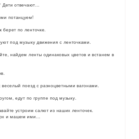
и? Дети отвечают…
ими потанцуем!
 берет по ленточке.
руют под музыку движения с ленточками.
айте, найдем ленты одинаковых цветов и встанем в
ов.
к веселый поезд с разноцветными вагонами.
ругом, едут по группе под музыку.
авайте устроим салют из наших ленточек.
верх и машем ими…