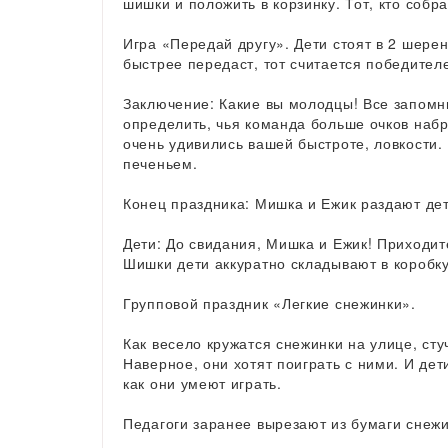
шишки и положить в корзинку. Тот, кто соб
Игра «Передай другу». Дети стоят в 2 шерен
быстрее передаст, тот считается победител
Заключение: Какие вы молодцы! Все запомни
определить, чья команда больше очков набр
очень удивились вашей быстроте, ловкости. 
печеньем.
Конец праздника: Мишка и Ежик раздают де
Дети: До свидания, Мишка и Ежик! Приходите
Шишки дети аккуратно складывают в коробку
Групповой праздник «Легкие снежинки».
Как весело кружатся снежинки на улице, стуч
Наверное, они хотят поиграть с ними. И дет
как они умеют играть.
Педагоги заранее вырезают из бумаги снежи