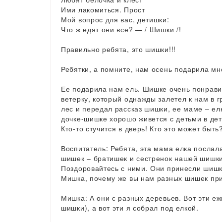
Ими лакомиться. Прост
Мой вопрос для вас, детишки:
Что ж едят они все? — / Шишки /!
Правильно ребята, это шишки!!!
Ребятки, а помните, нам осень подарила мн
Ее подарила нам ель. Шишке очень понравил
ветерку, который однажды залетел к нам в г
лес и передал рассказ шишки, ее маме – ел
дочке-шишке хорошо живется с детьми в детс
Кто-то стучится в дверь! Кто это может быт
Воспитатель: Ребята, эта мама елка послал
шишек – братишек и сестренок нашей шишки
Поздоровайтесь с ними. Они принесли шишк
Мишка, почему же вы нам разных шишек пр
Мишка: А они с разных деревьев. Вот эти е
шишки), а вот эти я собрал под елкой.