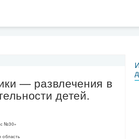
И
д
ики — развлечения в
тельности детей.
с №30»
я область