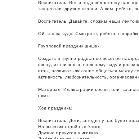
Воспитатель: Вот и подошёл к концу наш пр
танцевали, дружно играли. А вам, ребята, п
Воспитатель: Давайте, сложим наши ленточк
Ой, что за чудо! Смотрите, ребята, в короб
Групповой праздник шишек.
Создать в группе радостное веселое настрое
сосну, их шишек по внешнему виду и развив
игры; развивать желание общаться между с
активность, любознательность, организован
Материал: Иллюстрации сосны, ели, сосновы
ежик.
Ход праздника:
Воспитатель: Дети, сегодня у нас будет праз
На высоких стройных ёлках
Дружно прячутся в иголках.
Любят белочка и клёст