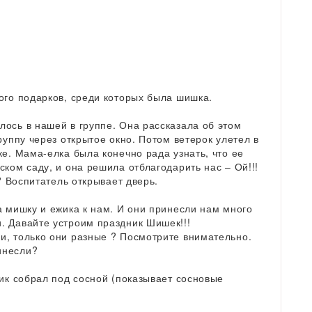
ого подарков, среди которых была шишка.
ось в нашей в группе. Она рассказала об этом
руппу через открытое окно. Потом ветерок улетел в
ке. Мама-елка была конечно рада узнать, что ее
ком саду, и она решила отблагодарить нас – Ой!!!
ь? Воспитатель открывает дверь.
а мишку и ежика к нам. И они принесли нам много
. Давайте устроим праздник Шишек!!!
и, только они разные ? Посмотрите внимательно.
инесли?
жик собрал под сосной (показывает сосновые