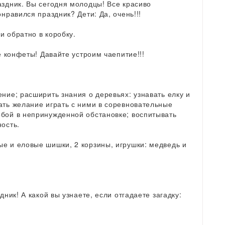
аздник. Вы сегодня молодцы! Все красиво
онравился праздник? Дети: Да, очень!!!
и обратно в коробку.
ке конфеты! Давайте устроим чаепитие!!!
ние; расширить знания о деревьях: узнавать елку и
ать желание играть с ними в соревновательные
обой в непринужденной обстановке; воспитывать
ность.
е и еловые шишки, 2 корзины, игрушки: медведь и
дник! А какой вы узнаете, если отгадаете загадку: