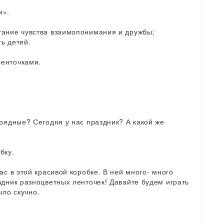
и».
тание чувства взаимопонимания и дружбы;
ь детей.
ленточками.
арядные? Сегодня у нас праздник? А какой же
бку.
ас в этой красивой коробке. В ней много- много
здник разноцветных ленточек! Давайте будем играть
ыло скучно.