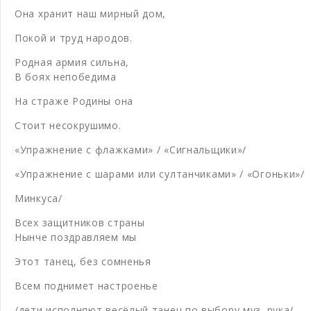
Она хранит наш мирный дом,
Покой и труд народов.
Родная армия сильна,
В боях непобедима
На страже Родины она
Стоит несокрушимо.
«Упражнение с флажками» / «Сигнальщики»/
«Упражнение с шарами или султанчиками» / «Огоньки»/
Минкуса/
Всех защитников страны
Нынче поздравляем мы
Этот танец, без сомненья
Всем поднимет настроенье
/дети исполняют весёлый танец по выбору муз. рука/