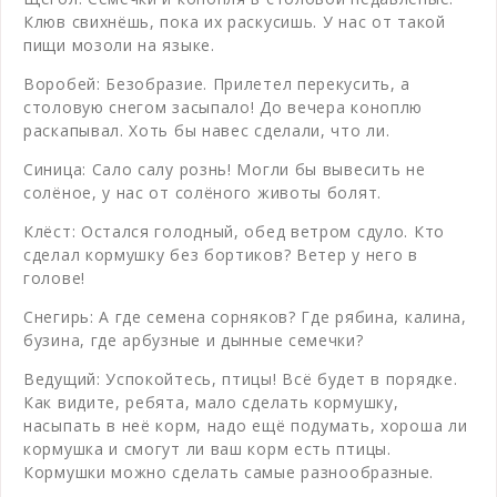
Клюв свихнёшь, пока их раскусишь. У нас от такой
пищи мозоли на языке.
Воробей: Безобразие. Прилетел перекусить, а
столовую снегом засыпало! До вечера коноплю
раскапывал. Хоть бы навес сделали, что ли.
Синица: Сало салу рознь! Могли бы вывесить не
солёное, у нас от солёного животы болят.
Клёст: Остался голодный, обед ветром сдуло. Кто
сделал кормушку без бортиков? Ветер у него в
голове!
Снегирь: А где семена сорняков? Где рябина, калина,
бузина, где арбузные и дынные семечки?
Ведущий: Успокойтесь, птицы! Всё будет в порядке.
Как видите, ребята, мало сделать кормушку,
насыпать в неё корм, надо ещё подумать, хороша ли
кормушка и смогут ли ваш корм есть птицы.
Кормушки можно сделать самые разнообразные.