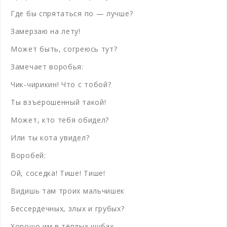
Где бы спрятаться по — лучше?
Замерзаю на лету!
Может быть, согреюсь тут?
Замечает воробья:
Чик-чирикин! Что с тобой?
Ты взъерошенный такой!
Может, кто тебя обидел?
Или ты кота увидел?
Воробей:
Ой, соседка! Тише! Тише!
Видишь там троих мальчишек
Бессердечных, злых и грубых?
Хорошо им в тёплых шубах,