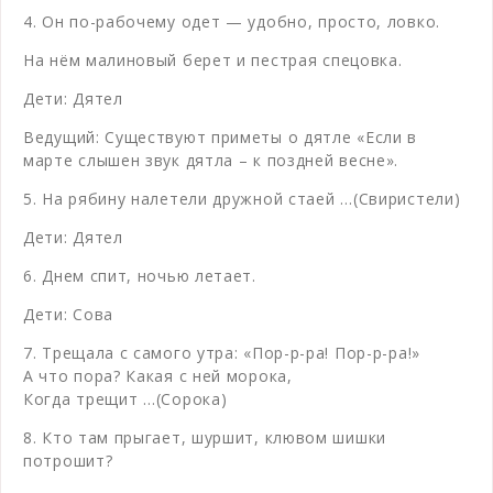
4. Он по-рабочему одет — удобно, просто, ловко.
На нём малиновый берет и пестрая спецовка.
Дети: Дятел
Ведущий: Существуют приметы о дятле «Если в
марте слышен звук дятла – к поздней весне».
5. На рябину налетели дружной стаей …(Свиристели)
Дети: Дятел
6. Днем спит, ночью летает.
Дети: Сова
7. Трещала с самого утра: «Пор-р-ра! Пор-р-ра!»
А что пора? Какая с ней морока,
Когда трещит …(Сорока)
8. Кто там прыгает, шуршит, клювом шишки
потрошит?