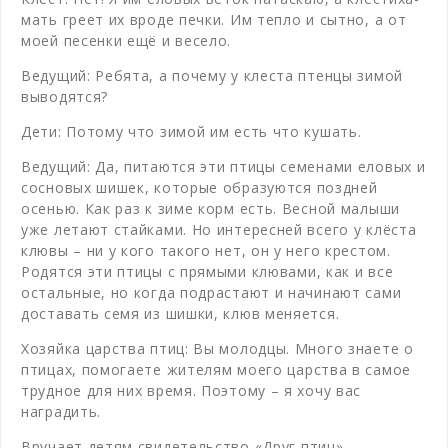
мать греет их вроде печки. Им тепло и сытно, а от
моей песенки ещё и весело.
Ведущий: Ребята, а почему у клеста птенцы зимой
выводятся?
Дети: Потому что зимой им есть что кушать.
Ведущий: Да, питаются эти птицы семенами еловых и
сосновых шишек, которые образуются поздней
осенью. Как раз к зиме корм есть. Весной малыши
уже летают стайками. Но интересней всего у клёста
клювы – ни у кого такого нет, он у него крестом.
Родятся эти птицы с прямыми клювами, как и все
остальные, но когда подрастают и начинают сами
доставать семя из шишки, клюв меняется.
Хозяйка царства птиц: Вы молодцы. Много знаете о
птицах, помогаете жителям моего царства в самое
трудное для них время. Поэтому – я хочу вас
наградить.
Вручает детям свидетельство «Друг птиц».