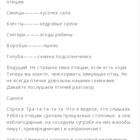
птицам.
Синицы———-кусочек сала
Клесты———-кедровые орехи
Снегири———ягоды рябины
Воробьи———-пшено
Голуби———семена подсолнечника
Ведущий: Не страшна зима птицам, если есть корм.
Теперь вы знаете, чем кормить зимующих птиц. Но
не всегда птички довольны нашими семенами.
Давайте послушаем птичий разговор.
Сценка
Сорока: Тра-та-та-та-та. Что я видела, что слышала.
Ребята птицам сделали прекрасные столовые, а они
неблагодарные, на соседнем сугробе на них жалобы
пишут, привередничают и капризничают.
Щегол: Семечки и конопля в столовой недавленые.