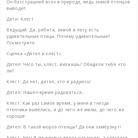
Он бесстрашней всех в природе, ведь зимой птенцов
выводит.
Дети: Клёст
Ведущий: Да, ребята, зимой в лесу есть
удивительные птицы. Почему удивительные?
Посмотрите.
Сценка «Дятел и клёст»
Дятел: Чего ты, клёст, визжишь? Обидели тебя что
ли?
Клёст: Да нет, дятел, это я радуюсь!
Дятел: Нашёл время радоваться…
Клёст: Как раз самое время, у меня в гнезде
птенчики вывелись, и до чего же милы, до чего же
хороши!
Дятел: В такой мороз птенцы? Да они замёрзнут!
Клёст: Нет! Я им еловых веток натаскаю, а клестиха-