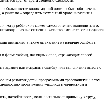
ичаться друг от друга степенью сложности.
й – в большинстве видов заданий должны быть обозначены
, а учителю – определить актуальный уровень развития
или, когда ребёнок не может самостоятельно выполнить его,
ачающей разные степени и качество вмешательства педагога
ции внимания, а также на указание на наличие ошибки в
ли в форме таблиц, наглядных опор, отражающих способ
ить задание или исправить ошибку, или выполнение вместе с
ровнем развития детей, программными требованиями на том
 успешностью продвижения учащихся в личностном и
ть, настойчивость, воля, воспитывает привычку к труду,