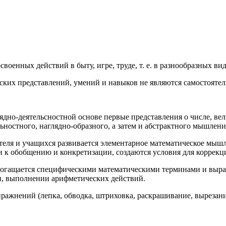
енных действий в быту, игре, труде, т. е. в разнообразных вид
ких представлений, умений и навыков не являются самостояте
дно-деятельсностной основе первые представления о числе, вел
ьностного, наглядно-образного, а затем и абстрактного мышлени
ителя и учащихся развивается элементарное математическое мыш
ти к обобщению и конкретизации, создаются условия для коррек
 обогащается специфическими математическими терминами и выр
чи, выполнении арифметических действий.
ражнений (лепка, обводка, штриховка, раскрашивание, вырезани