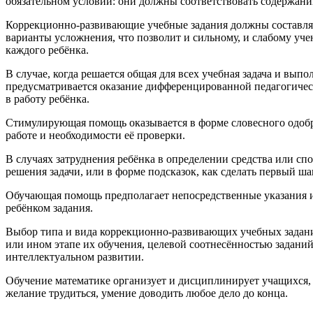
обязательном условии: они должны соответствовать содержани
Коррекционно-развивающие учебные задания должны составлять
варианты усложнения, что позволит и сильному, и слабому уче
каждого ребёнка.
В случае, когда решается общая для всех учебная задача и вып
предусматривается оказание дифференцированной педагогичес
в работу ребёнка.
Стимулирующая помощь оказывается в форме словесного одобре
работе и необходимости её проверки.
В случаях затруднения ребёнка в определении средства или с
решения задачи, или в форме подсказок, как сделать первый ша
Обучающая помощь предполагает непосредственные указания или
ребёнком задания.
Выбор типа и вида коррекционно-развивающих учебных заданий
или ином этапе их обучения, целевой соотнесённостью задани
интеллектуальном развитии.
Обучение математике организует и дисциплинирует учащихся, с
желание трудиться, умение доводить любое дело до конца.