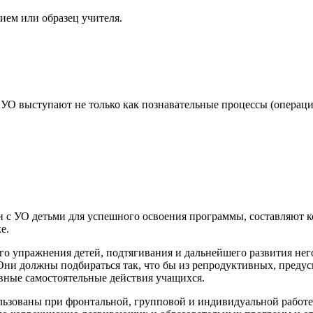
ием или образец учителя.
 УО выступают не только как познавательные процессы (операци
ки с УО детьми для успешного освоения программы, составляют 
е.
о упражнения детей, подтягивания и дальнейшего развития не
Они должны подбираться так, что бы из репродуктивных, пред
вные самостоятельные действия учащихся.
ьзованы при фронтальной, групповой и индивидуальной работе 