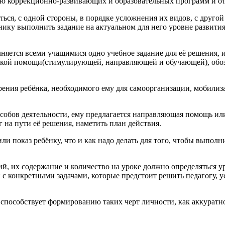
ю коррекционно-развивающих и образовательных программ и отл
ся, с одной стороны, в порядке усложнения их видов, с друго
нику выполнить задание на актуальном для него уровне развития
олняется всеми учащимися одно учебное задание для её решения, 
кой помощи(стимулирующей, направляющей и обучающей), обозн
ния ребёнка, необходимого ему для самоорганизации, мобилиза
пособов деятельности, ему предлагается направляющая помощь и
г на пути её решения, наметить план действия.
 показ ребёнку, что и как надо делать для того, чтобы выполн
, их содержание и количество на уроке должно определяться у
й с конкретными задачами, которые предстоит решить педагогу,
пособствует формированию таких черт личности, как аккуратнос