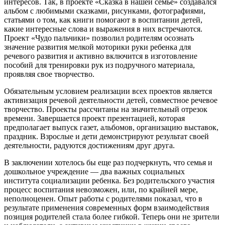
интересов. Так, в проекте «Сказка в нашей семье» создавался
альбом с любимыми сказками, рисунками, фотографиями,
статьями о том, как книги помогают в воспитании детей,
какие интересные слова и выражения в них встречаются.
Проект «Чудо пальчики» позволил родителям осознать
значение развития мелкой моторики руки ребенка для
речевого развития и активно включится в изготовление
пособий для тренировки рук из подручного материала,
проявляя свое творчество.
Обязательным условием реализации всех проектов является
активизация речевой деятельности детей, совместное речевое
творчество. Проекты рассчитаны на значительный отрезок
времени. Завершается проект презентацией, которая
предполагает выпуск газет, альбомов, организацию выставок,
праздник. Взрослые и дети демонстрируют результат своей
деятельности, радуются достижениям друг друга.
В заключении хотелось бы еще раз подчеркнуть, что семья и
дошкольное учреждение — два важных социальных
института социализации ребенка. Без родительского участия
процесс воспитания невозможен, или, по крайней мере,
неполноценен. Опыт работы с родителями показал, что в
результате применения современных форм взаимодействия
позиция родителей стала более гибкой. Теперь они не зрители