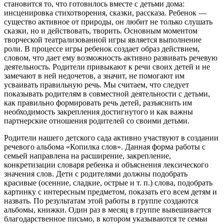
становится то, что готовилось вместе с детьми дома:
инсценировка стихотворения, сказки, рассказа. Ребенок —
существо активное от природы, он любит не только слушать
сказки, но и действовать, творить. Основным моментом
творческой театрализованной игры является выполнение
роли. В процессе игры ребенок создает образ действием,
словом, что дает ему возможность активно развивать речевую
деятельность. Родители привыкают к речи своих детей и не
замечают в ней недочетов, а значит, не помогают им
усваивать правильную речь. Мы считаем, что следует
показывать родителям в совместной деятельности с детьми,
как правильно формировать речь детей, разъяснить им
необходимость закрепления достигнутого и как важны
партнерские отношения родителей со своими детьми.
Родители нашего детского сада активно участвуют в создании
речевого альбома «Копилка слов». Данная форма работы с
семьей направлена на расширение, закрепление,
конкретизации словаря ребенка и объяснения лексического
значения слов. Дети с родителями должны подобрать
красивые (осенние, сладкие, острые и т. п.) слова, подобрать
картинку с интересным предметом, показать его всем детям и
назвать. По результатам этой работы в группе создаются
альбомы, книжки. Один раз в месяц в группе вывешивается
благодарственное письмо, в котором указываются те семьи