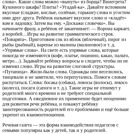
слова». Какие слова можно «вынуть» из борща? Винегрета?
Кухонного шкафа? Плиты? «Угадай-ка». Давайте вспомним
вкусные (сладкие, кислые, солёные, горькие) слова и угостим
ими друг друга. Ребёнок называет вкусное слово и «кладёт»
вам в ладошку. Затем вы ему. «Доскажи словечко». Вы
начинаете фразу, а ребёнок её заканчивает: — Ворона каркает,
а воробей…Игры на развитие грамматического строя.
«Поварята». Приготовим сок из яблок (яблочный), пирог из
рыбы (рыбный), варенье из малины (малиновое) и т. д.
«Упрямые слова». На свете есть упрямые слова, которые
никогда не изменяются (кофе, платье, пианино, какао, пальто,
метро…). Задавайте ребёнку вопросы и следите, чтобы он не
изменял слово. Игры на развитие слоговой структуры.
«Путаница». Жили-были слова. Однажды они веселились,
танцевали и не заметили, что перепутались. Помоги словам
распутаться. Слова: босака (собака), ловосы (волосы), лекосо
(колесо), посаги (сапоги и т. д.). Такие игры не отнимут у
родителей много времени и не требуют специальной
подготовки. А ежедневное их применение будет неоценимо
для развития речи ребёнка, и покажут ребёнку
заинтересованность родителей его проблемами и ещё больше
укрепит их взаимоотношения.
Речевая газета — эта форма взаимодействия педагогов с
семьями популярна как у детей, так и у родителей.