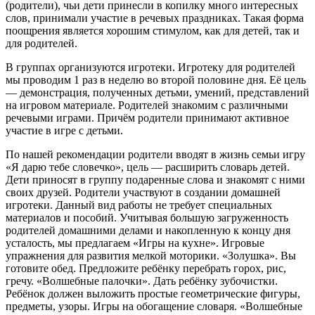
(родители), чьи дети принесли в копилку много интересных
слов, принимали участие в речевых праздниках. Такая форма
поощрения является хорошим стимулом, как для детей, так и
для родителей.
В группах организуются игротеки. Игротеку для родителей
мы проводим 1 раз в неделю во второй половине дня. Её цель
— демонстрация, полученных детьми, умений, представлений
на игровом материале. Родителей знакомим с различными
речевыми играми. Причём родители принимают активное
участие в игре с детьми.
По нашей рекомендации родители вводят в жизнь семьи игру
«Я дарю тебе словечко», цель — расширить словарь детей.
Дети приносят в группу подаренные слова и знакомят с ними
своих друзей. Родители участвуют в создании домашней
игротеки. Данный вид работы не требует специальных
материалов и пособий. Учитывая большую загруженность
родителей домашними делами и накопленную к концу дня
усталость, мы предлагаем «Игры на кухне». Игровые
упражнения для развития мелкой моторики. «Золушка». Вы
готовите обед. Предложите ребёнку перебрать горох, рис,
гречу. «Волшебные палочки». Дать ребёнку зубочистки.
Ребёнок должен выложить простые геометрические фигуры,
предметы, узоры. Игры на обогащение словаря. «Волшебные