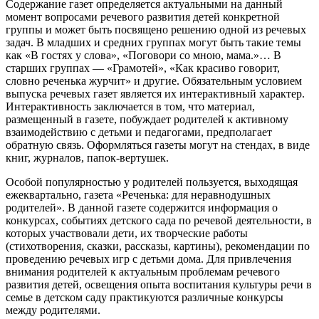
Содержание газет определяется актуальными на данный
момент вопросами речевого развития детей конкретной
группы и может быть посвящено решению одной из речевых
задач. В младших и средних группах могут быть такие темы
как «В гостях у слова», «Поговори со мною, мама.»… В
старших группах — «Грамотей», «Как красиво говорит,
словно реченька журчит» и другие. Обязательным условием
выпуска речевых газет является их интерактивный характер.
Интерактивность заключается в том, что материал,
размещенный в газете, побуждает родителей к активному
взаимодействию с детьми и педагогами, предполагает
обратную связь. Оформляться газеты могут на стендах, в виде
книг, журналов, папок-вертушек.
Особой популярностью у родителей пользуется, выходящая
ежеквартально, газета «Реченька: для неравнодушных
родителей». В данной газете содержится информация о
конкурсах, событиях детского сада по речевой деятельности, в
которых участвовали дети, их творческие работы
(стихотворения, сказки, рассказы, картины), рекомендации по
проведению речевых игр с детьми дома. Для привлечения
внимания родителей к актуальным проблемам речевого
развития детей, освещения опыта воспитания культуры речи в
семье в детском саду практикуются различные конкурсы
между родителями.