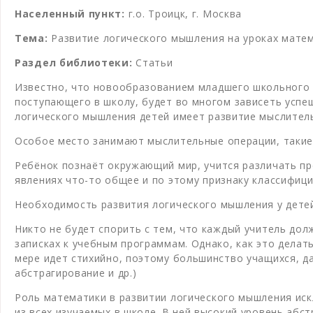
Населенный пункт:
г.о. Троицк, г. Москва
Тема:
Развитие логического мышления на уроках матем
Раздел библиотеки:
Статьи
Известно, что новообразованием младшего школьного в
поступающего в школу, будет во многом зависеть успе
логического мышления детей имеет развитие мыслител
Особое место занимают мыслительные операции, такие 
Ребёнок познаёт окружающий мир, учится различать пр
явлениях что-то общее и по этому признаку классифицир
Необходимость развития логического мышления у дете
Никто не будет спорить с тем, что каждый учитель до
записках к учебным программам. Однако, как это делать
мере идет стихийно, поэтому большинство учащихся, д
абстрагирование и др.)
Роль математики в развитии логического мышления иск
из всех изучаемых в школе. В ней высокий уровень абс