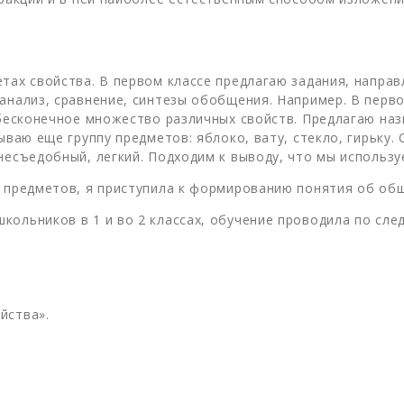
етах свойства. В первом классе предлагаю задания, напра
 анализ, сравнение, синтезы обобщения. Например. В перв
 бесконечное множество различных свойств. Предлагаю наз
ываю еще группу предметов: яблоко, вату, стекло, гирьку.
несъедобный, легкий. Подходим к выводу, что мы использ
и предметов, я приступила к формированию понятия об об
кольников в 1 и во 2 классах, обучение проводила по сле
йства».