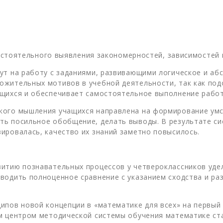
амостоятельного выявления закономерностей, зависимосте
ут на работу с заданиями, развивающими логическое и а
ожительных мотивов в учебной деятельности, так как под
ащихся и обеспечивает самостоятельное выполнение рабо
кого мышления учащихся направлена на формирование умс
ть посильное обобщение, делать выводы. В результате си
ировалась, качество их знаний заметно повысилось.
витию познавательных процессов у четвероклассников уде
одить полноценное сравнение с указанием сходства и разл
ипов новой концепции в «математике для всех» на первый
м центром методической системы обучения математике ста