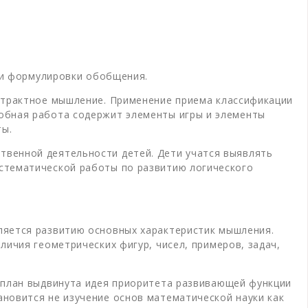
й и формулировки обобщения.
бстрактное мышление. Применение приема классификации
обная работа содержит элементы игры и элементы
ты.
твенной деятельности детей. Дети учатся выявлять
стематической работы по развитию логического
ляется развитию основных характеристик мышления.
ичия геометрических фигур, чисел, примеров, задач,
 план выдвинута идея приоритета развивающей функции
новится не изучение основ математической науки как