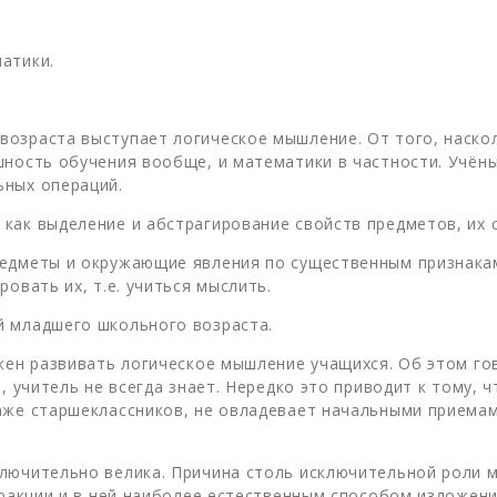
атики.
озраста выступает логическое мышление. От того, наско
шность обучения вообще, и математики в частности. Учён
ьных операций.
как выделение и абстрагирование свойств предметов, их с
едметы и окружающие явления по существенным признакам,
овать их, т.е. учиться мыслить.
й младшего школьного возраста.
лжен развивать логическое мышление учащихся. Об этом го
, учитель не всегда знает. Нередко это приводит к тому,
аже старшеклассников, не овладевает начальными приемами
лючительно велика. Причина столь исключительной роли м
тракции и в ней наиболее естественным способом изложен