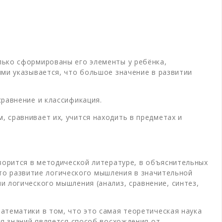
лько сформированы его элементы у ребёнка,
ыми указывается, что большое значение в развитии
равнение и классификация.
 сравнивает их, учится находить в предметах и
ворится в методической литературе, в объяснительных
 что развитие логического мышления в значительной
 логического мышления (анализ, сравнение, синтез,
атематики в том, что это самая теоретическая наука
ия знаний является способ восхождения от