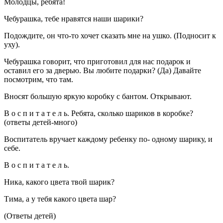
Молодцы, ребята!
Чебурашка, тебе нравятся наши шарики?
Подождите, он что-то хочет сказать мне на ушко. (Подносит к
уху).
Чебурашка говорит, что приготовил для нас подарок и
оставил его за дверью. Вы любите подарки? (Да) Давайте
посмотрим, что там.
Вносят большую яркую коробку с бантом. Открывают.
В о с п и т а т е л ь. Ребята, сколько шариков в коробке?
(ответы детей-много)
Воспитатель вручает каждому ребенку по- одному шарику, и
себе.
В о с п и т а т е л ь.
Ника, какого цвета твой шарик?
Тима, а у тебя какого цвета шар?
(Ответы детей)