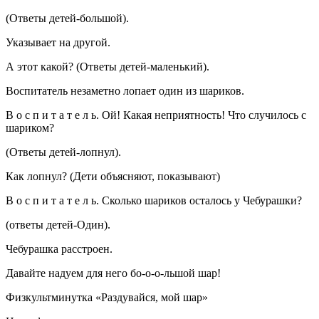
(Ответы детей-большой).
Указывает на другой.
А этот какой? (Ответы детей-маленький).
Воспитатель незаметно лопает один из шариков.
В о с п и т а т е л ь. Ой! Какая неприятность! Что случилось с
шариком?
(Ответы детей-лопнул).
Как лопнул? (Дети объясняют, показывают)
В о с п и т а т е л ь. Сколько шариков осталось у Чебурашки?
(ответы детей-Один).
Чебурашка расстроен.
Давайте надуем для него бо-о-о-льшой шар!
Физкультминутка «Раздувайся, мой шар»