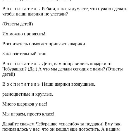
В о с п и т а т е л ь. Ребята, как вы думаете, что нужно сделать
чтобы наши шарики не улетали?
(Ответы детей)
Их можно привязать!
Воспитатель помогает привязать шарики.
Заключительный этап.
В о с п и т а т е л ь. Дети, вам понравились подарки от
Чебурашки? (Да.) А что мы делали сегодня с вами? (Ответы
детей)
В о с п и т а т е л ь. Наши шарики воздушные,
разноцветные и круглые,
Много шариков у нас!
Мы играем, просто класс!
Давайте скажем Чебурашке «спасибо» за подарки! Ему так
понравилось у нас, что он решил еще погостить. А нашим