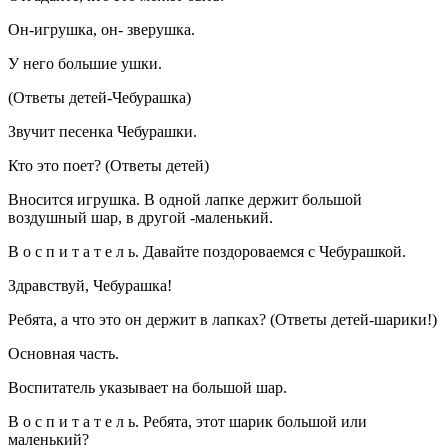
Он-игрушка, он- зверушка.
У него большие ушки.
(Ответы детей-Чебурашка)
Звучит песенка Чебурашки.
Кто это поет? (Ответы детей)
Вносится игрушка. В одной лапке держит большой
воздушный шар, в другой -маленький.
В о с п и т а т е л ь. Давайте поздороваемся с Чебурашкой.
Здравствуй, Чебурашка!
Ребята, а что это он держит в лапках? (Ответы детей-шарики!)
Основная часть.
Воспитатель указывает на большой шар.
В о с п и т а т е л ь. Ребята, этот шарик большой или
маленький?