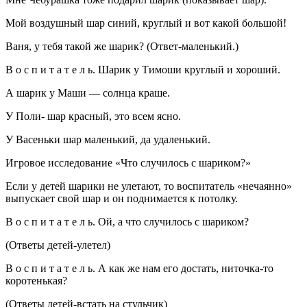
Мой воздушный шар синий, круглый и вот какой большой!
Ваня, у тебя такой же шарик? (Ответ-маленький.)
В о с п и т а т е л ь. Шарик у Тимоши круглый и хороший.
А шарик у Маши — солнца краше.
У Поли- шар красный, это всем ясно.
У Васеньки шар маленький, да удаленький.
Игровое исследование «Что случилось с шариком?»
Если у детей шарики не улетают, то воспитатель «нечаянно»
выпускает свой шар и он поднимается к потолку.
В о с п и т а т е л ь. Ой, а что случилось с шариком?
(Ответы детей-улетел)
В о с п и т а т е л ь. А как же нам его достать, ниточка-то
коротенькая?
(Ответы детей-встать на стульчик)