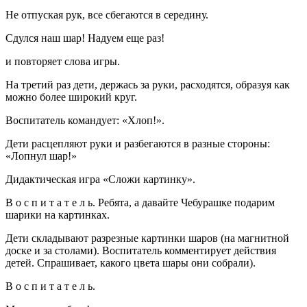
Не отпуская рук, все сбегаются в середину.
Сдулся наш шар! Надуем еще раз!
и повторяет слова игры.
На третий раз дети, держась за руки, расходятся, образуя как
можно более широкий круг.
Воспитатель командует: «Хлоп!».
Дети расцепляют руки и разбегаются в разные стороны:
«Лопнул шар!»
Дидактическая игра «Сложи картинку».
В о с п и т а т е л ь. Ребята, а давайте Чебурашке подарим
шарики на картинках.
Дети складывают разрезные картинки шаров (на магнитной
доске и за столами). Воспитатель комментирует действия
детей. Спрашивает, какого цвета шары они собрали).
В о с п и т а т е л ь.