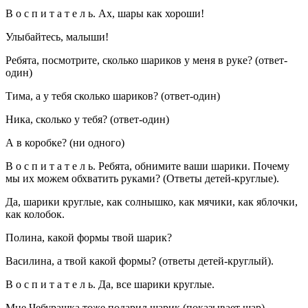
В о с п и т а т е л ь. Ах, шары как хороши!
Улыбайтесь, малыши!
Ребята, посмотрите, сколько шариков у меня в руке? (ответ-
один)
Тима, а у тебя сколько шариков? (ответ-один)
Ника, сколько у тебя? (ответ-один)
А в коробке? (ни одного)
В о с п и т а т е л ь. Ребята, обнимите ваши шарики. Почему
мы их можем обхватить руками? (Ответы детей-круглые).
Да, шарики круглые, как солнышко, как мячики, как яблочки,
как колобок.
Полина, какой формы твой шарик?
Василина, а твой какой формы? (ответы детей-круглый).
В о с п и т а т е л ь. Да, все шарики круглые.
Мне Чебурашка тоже подарил шарик (показывает шар).