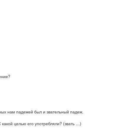
ение?
ных нам падежей был и звательный падеж.
С какой целью его употребляли? (звать …)