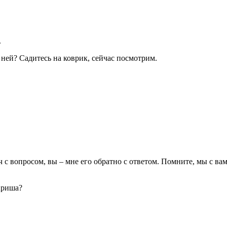
.
ней? Садитесь на коврик, сейчас посмотрим.
ч с вопросом, вы – мне его обратно с ответом. Помните, мы с в
Ариша?