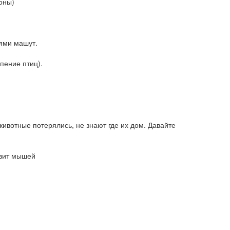
оны)
ьями машут.
пение птиц).
 животные потерялись, не знают где их дом. Давайте
овит мышей