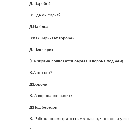
Д: Воробей
В: Где он сидит?
Д:На ёлке
В:Как чирикает воробей
Д: Чик-чирик
(На экране появляется береза и ворона под ней)
В:А это кто?
Д:Ворона
В: А ворона где сидит?
Д:Под березой
В: Ребята, посмотрите внимательно, что есть и у во