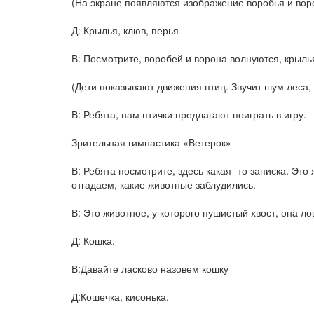
(На экране появляются изображение воробья и вор
Д: Крылья, клюв, перья
В: Посмотрите, воробей и ворона волнуются, крыл
(Дети показывают движения птиц. Звучит шум леса, 
В: Ребята, нам птички предлагают поиграть в игру.
Зрительная гимнастика «Ветерок»
В: Ребята посмотрите, здесь какая -то записка. Это
отгадаем, какие животные заблудились.
В: Это животное, у которого пушистый хвост, она л
Д: Кошка.
В:Давайте ласково назовем кошку
Д:Кошечка, кисонька.