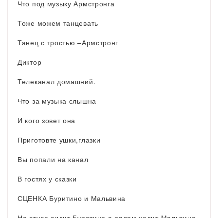
Что под музыку Армстронга
Тоже можем танцевать
Танец с тростью –Армстронг
Диктор
Телеканал домашний.
Что за музыка слышна
И кого зовет она
Приготовте ушки,глазки
Вы попали на канал
В гостях у сказки
СЦЕНКА Буритино и Мальвина
На стуле сидит Буратино,а рядом ходит Мальвина