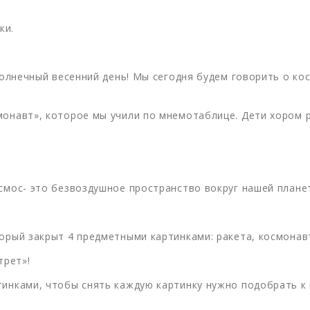
ки.
 солнечный весенний день! Мы сегодня будем говорить о ко
монавт», которое мы учили по мнемотаблице. Дети хором 
смос- это безвоздушное пространство вокруг нашей плане
орый закрыт 4 предметными картинками: ракета, космонавт
трет»!
инками, чтобы снять каждую картинку нужно подобрать к не