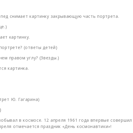
гопед снимает картинку закрывающую часть портрета.
е.)
ает картинку.
портрете? (ответы детей)
ем правом углу? (Звезды.)
тся картинка.
рет Ю. Гагарина)
)
побывал в космосе. 12 апреля 1961 года впервые совершил
преля отмечается праздник «День космонавтики»!