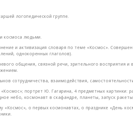
таршей логопедической группе.
и космоса людьми.
нение и активизация словаря по теме «Космос». Совершен
лений, однокоренных глаголов).
евого общения, связной речи, зрительного восприятия и 
ижением.
ыков сотрудничества, взаимодействия, самостоятельности
Космос»; портрет Ю. Гагарина, 4 предметных картинки: ра
е небо, космонавт в скафандре, планеты, запуск ракеты, 
у «Космос», о первых космонавтах, о празднике «День кос
ники.