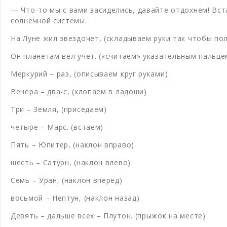
— Что-то мы с вами засиделись, давайте отдохнем! Вст
солнечной системы.
На Луне жил звездочет, (складываем руки так чтобы пол
Он планетам вел учет. («считаем» указательным пальце
Меркурий – раз, (описываем круг руками)
Венера – два-с, (хлопаем в ладоши)
Три – Земля, (приседаем)
четыре – Марс. (встаем)
Пять – Юпитер, (наклон вправо)
шесть – Сатурн, (наклон влево)
Семь – Уран, (наклон вперед)
восьмой – Нептун, (наклон назад)
Девять – дальше всех – Плутон. (прыжок на месте)