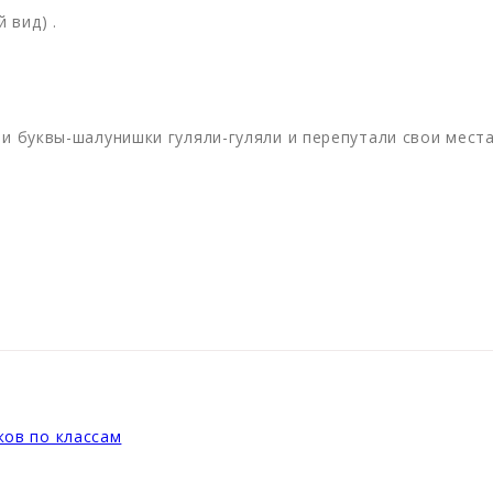
 вид) .
ши буквы-шалунишки гуляли-гуляли и перепутали свои мест
ков по классам