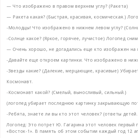
— Что изображено в правом верхнем углу? (Ракета)
— Ракета какая? (Быстрая, красивая, космическая.) Ло
-Молодцы! Что изображено в нижнем левом углу? (Солнц
-Солнце какое? (Яркое, горячее, лучистое) Логопед сним
— Очень хорошо, не догадались еще кто изображен на 
-Давайте еще откроем картинки. Что изображено в нижн
-Звезды какие? (Далекие, мерцающие, красивые) Убирае
Космонавт.
-Космонавт какой? (Смелый, выносливый, сильный.)
(логопед убирает последнюю картинку закрывающую пот
-Ребята, знаете ли вы кто этот человек? (ответы детей.
Логопед: Это потрет Ю. Гагарина этот человек первый 
«Восток-1». В память об этом событии каждый год 12 а