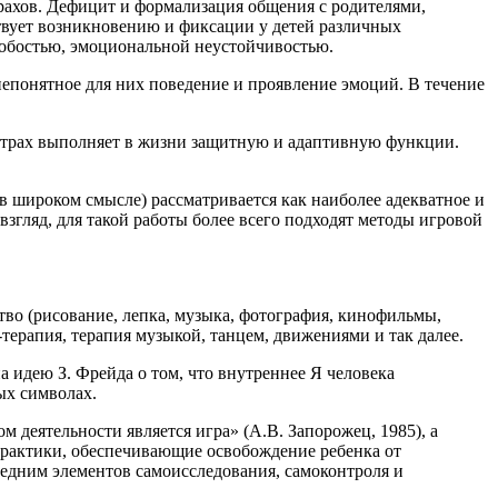
трахов. Дефицит и формализация общения с родителями,
вует возникновению и фиксации у детей различных
робостью, эмоциональной неустойчивостью.
непонятное для них поведение и проявление эмоций. В течение
 страх выполняет в жизни защитную и адаптивную функции.
в широком смысле) рассматривается как наиболее адекватное и
згляд, для такой работы более всего подходят методы игровой
во (рисование, лепка, музыка, фотография, кинофильмы,
-терапия, терапия музыкой, танцем, движениями и так далее.
 идею З. Фрейда о том, что внутреннее Я человека
ых символах.
м деятельности является игра» (А.В. Запорожец, 1985), а
практики, обеспечивающие освобождение ребенка от
ледним элементов самоисследования, самоконтроля и