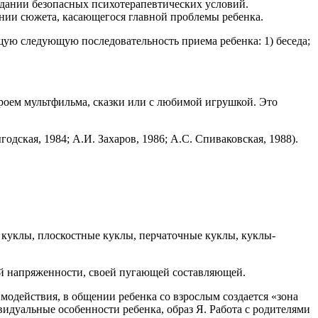
здании безопасных психотерапевтических условий.
ении сюжета, касающегося главной проблемы ребенка.
щую следующую последовательность приема ребенка: 1) беседа;
роем мультфильма, сказки или с любимой игрушкой. Это
одская, 1984; А.И. Захаров, 1986; А.С. Спиваковская, 1988).
 куклы, плоскостные куклы, перчаточные куклы, куклы-
ной напряженности, своей пугающей составляющей.
модействия, в общении ребенка со взрослым создается «зона
видуальные особенности ребенка, образ Я. Работа с родителями