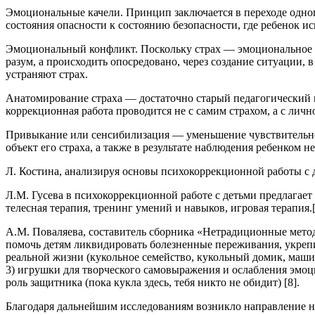
Эмоциональные качели. Принцип заключается в переходе одно
состояния опасности к состоянию безопасности, где ребенок и
Эмоциональный конфликт. Поскольку страх — эмоциональное яв
разум, а происходить опосредовано, через создание ситуации
устраняют страх.
Анатомирование страха — достаточно старый педагогический при
коррекционная работа проводится не с самим страхом, а с лич
Привыкание или сенсибилизация — уменьшение чувствительност
объект его страха, а также в результате наблюдения ребенком 
Л. Костина, анализируя основы психокоррекционной работы с д
Л.М. Гусева в психокоррекционной работе с детьми предлагает
телесная терапия, тренинг умений и навыков, игровая терапия.[
А.М. Поваляева, составитель сборника «Нетрадиционные метод
помочь детям ликвидировать болезненные переживания, укреп
реальной жизни (кукольное семейство, кукольный домик, машин
3) игрушки для творческого самовыражения и ослабления эмоц
роль защитника (пока кукла здесь, тебя никто не обидит) [8].
Благодаря дальнейшим исследованиям возникло направление н