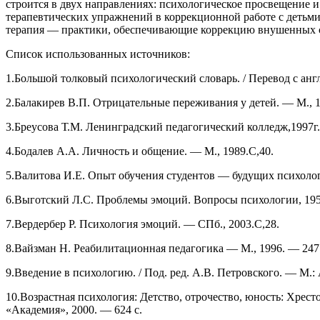
строится в двух направлениях: психологическое просвещение 
терапевтических упражнений в коррекционной работе с детьми 
терапия — практики, обеспечивающие коррекцию внушенных с
Список использованных источников:
1.Большой толковый психологический словарь. / Перевод с англ
2.Балакирев В.П. Отрицательные переживания у детей. — М., 1
3.Бреусова Т.М. Ленинградский педагогический колледж,1997г.
4.Бодалев А.А. Личность и общение. — М., 1989.С,40.
5.Валитова И.Е. Опыт обучения студентов — будущих психолого
6.Выготский Л.С. Проблемы эмоций. Вопросы психологии, 19
7.Вердербер Р. Психология эмоций. — СПб., 2003.С,28.
8.Вайзман Н. Реабилитационная педагогика — М., 1996. — 247 
9.Введение в психологию. / Под. ред. А.В. Петровского. — М.: 
10.Возрастная психология: Детство, отрочество, юность: Хресто
«Академия», 2000. — 624 с.