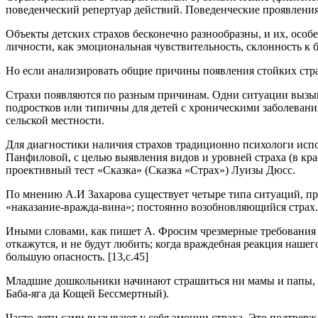
поведенческий репертуар действий. Поведенческие проявления 
Объекты детских страхов бесконечно разнообразны, и их, особ
личности, как эмоциональная чувствительность, склонность к бе
Но если анализировать общие причины появления стойких страхо
Страхи появляются по разным причинам. Одни ситуации вызываю
подростков или типичны для детей с хроническими заболевани
сельской местности.
Для диагностики наличия страхов традиционно психологи испо
Панфиловой, с целью выявления видов и уровней страха (в кр
проективный тест «Сказка» (Сказка «Страх») Луизы Дюсс.
По мнению А.И Захарова существует четыре типа ситуаций, при
«наказание-вражда-вина»; постоянно возобновляющийся страх.[
Иными словами, как пишет А. Фросим чрезмерные требования к д
откажутся, и не будут любить; когда враждебная реакция наше
большую опасность. [13,с.45]
Младшие дошкольники начинают страшиться ни мамы и папы, а 
Баба-яга да Кощей Бессмертный).
Часто дети сами вызывают у себя эмоции страха. Это подтверж