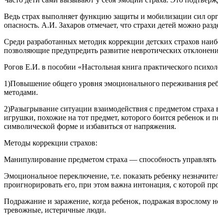
Ведь страх выполняет функцию защиты и мобилизации сил орга
опасность. А.И. Захаров отмечает, что страхи детей можно раз
Среди разработанных методик коррекции детских страхов наи
позволяющие предупредить развитие невротических отклонени
Рогов Е.И. в пособии «Настольная книга практического психо
1)Повышение общего уровня эмоционального переживания ребе
методами.
2)Разыгрывание ситуации взаимодействия с предметом страха в
игрушки, похожие на тот предмет, которого боится ребенок и п
символической форме и избавиться от напряжения.
Методы коррекции страхов:
Манипулирование предметом страха — способность управлять п
Эмоциональное переключение, т.е. показать ребенку незначите
проигнорировать его, при этом важна интонация, с которой пр
Подражание и заражение, когда ребенок, подражая взрослому н
тревожные, истеричные люди.