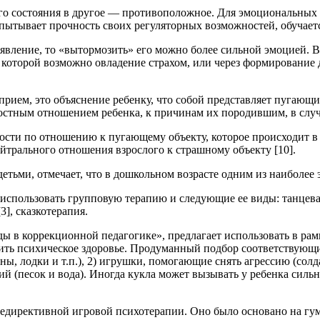
го состояния в другое — противоположное. Для эмоциональных 
спытывает прочность своих регуляторных возможностей, обучает
ление, то «вытормозить» его можно более сильной эмоцией. Во
, в которой возможно овладение страхом, или через формирован
ем, это объяснение ребенку, что собой представляет пугающий е
ностным отношением ребенка, к причинам их породившим, в случае
и по отношению к пугающему объекту, которое происходит в рез
нейтрального отношения взрослого к страшному объекту [10].
етьми, отмечает, что в дошкольном возрасте одним из наиболее
 использовать групповую терапию и следующие ее виды: танцевал
3], сказкотерапия.
ы в коррекционной педагогике», предлагает использовать в ра
ить психическое здоровье. Продуманный подбор соответствующи
ы, лодки и т.п.), 2) игрушки, помогающие снять агрессию (сол
ий (песок и вода). Иногда кукла может вызывать у ребенка сил
едирективной игровой психотерапии. Оно было основано на гу