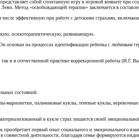
, представляет собой спонтанную игру в игровой комнате при со
. Леви. Метод «освобождающей терапии» заключается в составл
ом числе эффективную при работе с детскими страхами, включаю
скую, психотерапевтическую, развивающую.
 Он основан на процессах идентификации ребенка с любимым ге
 так и в отечественной практике коррекционной работы (И.Г. Выг
альных состояний.
лы-марионетки, пальчиковые куклы, теневые куклы, веревочные
 и материализованный в кукле страх лишается своей эмоциональ
ок приобретает первый опыт социального и эмоционального взаи
 в совместной деятельности, благодаря семье формируются инди