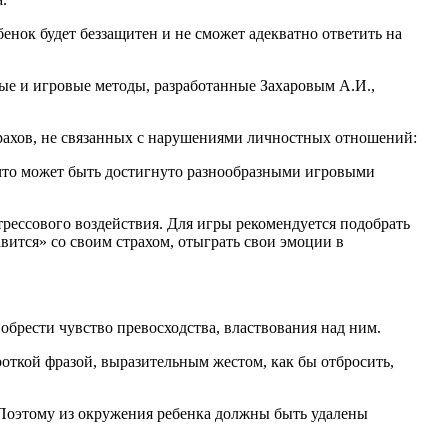
нок будет беззащитен и не сможет адекватно ответить на
е и игровые методы, разработанные Захаровым А.И.,
трахов, не связанных с нарушениями личностных отношений:
что может быть достигнуто разнообразными игровыми
трессового воздействия. Для игры рекомендуется подобрать
авится» со своим страхом, отыграть свои эмоции в
брести чувство превосходства, властвования над ним.
роткой фразой, выразительным жестом, как бы отбросить,
.
. Поэтому из окружения ребенка должны быть удалены