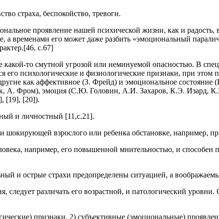
тво страха, беспокойство, тревоги.
иональное проявление нашей психической жизни, как и радость, 
бе, а временами его может даже разбить «эмоциональный парали
ктер.[46, с.67]
 какой-то смутной угрозой или неминуемой опасностью. В спец
я его психологические и физиологические признаки, при этом по
другие как аффективное (З. Фрейд) и эмоциональное состояние (
к, А. Фром), эмоция (С.Ю. Головин, А.И. Захаров, К.Э. Изард, К
[19], [20]).
ный и личностный [11,с.21].
и шокирующей взрослого или ребенка обстановке, например, пр
овека, например, его повышенной мнительностью, и способен пр
ьный и острые страхи предопределены ситуацией, а воображаем
, следует различать его возрастной, и патологический уровни. 
огические) признаки, 2) субъективные (эмоциональные) проявле