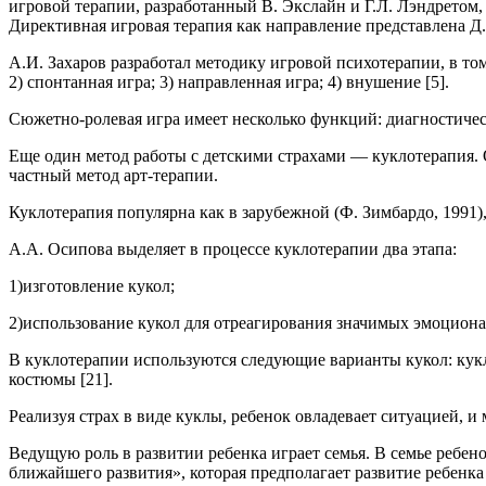
игровой терапии, разработанный В. Экслайн и Г.Л. Лэндретом
Директивная игровая терапия как направление представлена Д
А.И. Захаров разработал методику игровой психотерапии, в т
2) спонтанная игра; 3) направленная игра; 4) внушение [5].
Сюжетно-ролевая игра имеет несколько функций: диагностиче
Еще один метод работы с детскими страхами — куклотерапия.
частный метод арт-терапии.
Куклотерапия популярна как в зарубежной (Ф. Зимбардо, 1991),
А.А. Осипова выделяет в процессе куклотерапии два этапа:
1)изготовление кукол;
2)использование кукол для отреагирования значимых эмоцион
В куклотерапии используются следующие варианты кукол: кук
костюмы [21].
Реализуя страх в виде куклы, ребенок овладевает ситуацией,
Ведущую роль в развитии ребенка играет семья. В семье ребен
ближайшего развития», которая предполагает развитие ребенка