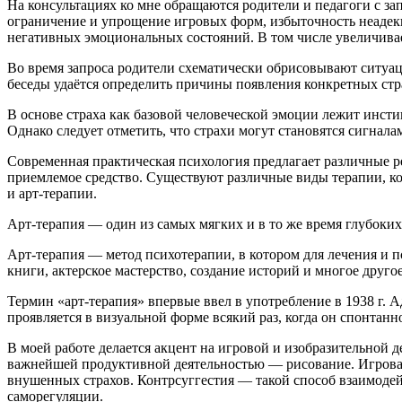
На консультациях ко мне обращаются родители и педагоги с за
ограничение и упрощение игровых форм, избыточность неадек
негативных эмоциональных состояний. В том числе увеличивае
Во время запроса родители схематически обрисовывают ситуаци
беседы удаётся определить причины появления конкретных стр
В основе страха как базовой человеческой эмоции лежит инс
Однако следует отметить, что страхи могут становятся сигнал
Современная практическая психология предлагает различные р
приемлемое средство. Существуют различные виды терапии, кот
и арт-терапии.
Арт-терапия — один из самых мягких и в то же время глубоких
Арт-терапия — метод психотерапии, в котором для лечения и 
книги, актерское мастерство, создание историй и многое друго
Термин «арт-терапия» впервые ввел в употребление в 1938 г. 
проявляется в визуальной форме всякий раз, когда он спонтан
В моей работе делается акцент на игровой и изобразительной д
важнейшей продуктивной деятельностью — рисование. Игровая
внушенных страхов. Контрсуггестия — такой способ взаимодей
саморегуляции.