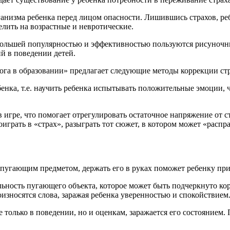
низма ребенка перед лицом опасности. Лишившись страхов, ребе
делить на возрастные и невротические.
большей популярностью и эффективностью пользуются рисуночны
й в поведении детей.
лога в образовании» предлагает следующие методы коррекции с
нка, т.е. научить ребенка испытывать положительные эмоции, 
 игре, что помогает отрегулировать остаточное напряжение от с
оиграть в «страх», разыграть тот сюжет, в котором может «распр
угающим предметом, держать его в руках поможет ребенку прио
льность пугающего объекта, которое может быть подчеркнуто ко
оизносятся слова, заражая ребенка уверенностью и спокойствием
е только в поведении, но и оценкам, заражается его состоянием