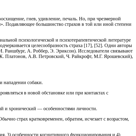
восхищение, гнев, удивление, печаль. Но, при чрезмерной
ч». Подавляющее большинство страхов в той или иной степени
иальной психологической и психотерапевтической литературе
дчеркивается целесообразность страха [17], [52]. Одни авторы
И. Раншбург, А. Роббер, Э. Эриксон). Исследователи связывают
.К. Платонов, А.В. Петровский, Ч. Райкрофт, М.Г. Ярошевский),
и нападении собаки.
оявляться в новой обстановке или при контактах с
ый и хронический — особенностями личности.
Обычно страх кратковременен, обратим, исчезает с возрастом,
ния, 3) особенности когнитивного функционирования и 4)