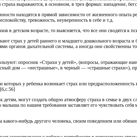
страха выражаются, в основном, в трех формах: нападение, бегс
енности находятся в прямой зависимости от жизненного опыта реб
спокойству, тревожность, неуверенность в себе и т.д.
в в детском возрасте, то выясняется, что все они сводятся к пси
т страх у детей раннего и младшего дошкольного возраста и бе
ями органов дыхательной системы, а иногда они свойственны тол
льзуют: опросник «Страхи у детей», (вопросы, отражающие наиб
асный дом — «нестрашные», в черный — «страшные страхи»), пр
 которых у ребенка возникает страх или предрасположенность к 
6,с.56]
етям, могут создать общую атмосферу страха в семье в двух слу
го малыша по нашим требования заставляет его чувствовать себя
какого-нибудь другого человека, своим поведением или обязанн
дает существование у ребенка потребности в переживание страха