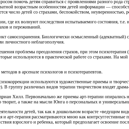
просом помочь детям справиться с проявлениями разного рода с
ватной возрастным особенностям детей информации — способст
тся число детей со страхами, беспокойством, неуверенностью, 
и, где их волнуют последствия испытываемого состояния, т.е. 
ахов и переживаний.
тинкт самосохранения. Биологически осмысленный (адекватный)
ами личностного неблагополучия.
ешения проблемы преодоления страхов, при этом психотерапия (
орые используются в практической работе со страхами. На мой в
 методов в арсенале психологов и психотерапевтов.
психокоррекции используются художественные приемы и творчест
е). В группу различных видов терапии творчеством входят драма
Адриан Хилл. Первоначально же приемы арт-терапии опирались на
но творит, а также на мысли Юнга о персональных и универсальн
еятельности детей, так как в дошкольном возрасте «ведущим видо
 и арт-терапия рассматриваются мною как контрсуггестивные 
ствия взрослого и ребенка, который предполагает освоение пос