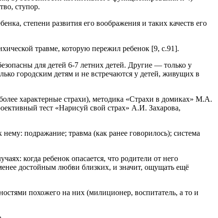
тво, ступор.
енка, степени развития его воображения и таких качеств его
хической травме, которую пережил ребенок [9, с.91].
зопасны для детей 6-7 летних детей. Другие — только у
ько городским детям и не встречаются у детей, живущих в
олее характерные страхи), методика «Страхи в домиках» М.А.
оективный тест «Нарисуй свой страх» А.И. Захарова,
нему: подражание; травма (как ранее говорилось); система
чаях: когда ребенок опасается, что родители от него
 менее достойным любви близких, и значит, ощущать ещё
остями похожего на них (милиционер, воспитатель, а то и
.