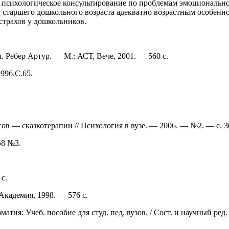
и психологическое консультирование по проблемам эмоционально
старшего дошкольного возраста адекватно возрастным особеннос
трахов у дошкольников.
. Ребер Артур. — М.: АСТ, Вече, 2001. — 560 с.
996.С.65.
в — сказкотерапии // Психология в вузе. — 2006. — №2. — с. 3
58 №3.
с.
Академия, 1998. — 576 с.
матия: Учеб. пособие для студ. пед. вузов. / Сост. и научный ре