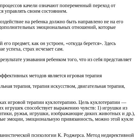
процессов качели означают попеременный переход от
ся управлять своим состоянием.
здействие на ребенка должно быть направлено не на его
ие дополнительных эмоциональных отношений, которые
го предмет, как он устроен, «откуда берется». Здесь
 успеха, страх исчезает сам.
ультате узнавания ребенком того, что из себя представляет
 эффективных методов является игровая терапия
ьная терапия, терапия искусством, двигательная терапия,
мках игровой терапии куклотерапию. Цель куклотерапии —
х игрушек способствует выражению чувств: 1) игрушки из
датики, ружья, игрушки, изображающие диких животных и др.),
ьные эмоции, эмоциональную привязанность, можно этой кукле
манистической психологии К. Роджерса. Метод недирективной