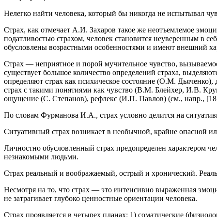
Нелегко найти человека, который бы никогда не испытывал чувс
Страх, как отмечает А.И. Захаров такое же неотъемлемое эмоц
податливостью страхом, человек становится неуверенным в се
обусловлены возрастными особенностями и имеют внешний хара
Страх — неприятное и порой мучительное чувство, вызываемое
существует большое количество определений страха, выделяютс
определяют страх как психическое состояние (О.М. Дьяченко), 
страх с такими понятиями как чувство (В.М. Блейхер, И.В. Кру
ощущение (С. Степанов), рефлекс (И.П. Павлов) (см., напр., [18], 
По словам Фурманова И.А., страх условно делится на ситуатив
Ситуативный страх возникает в необычной, крайне опасной ил
Личностно обусловленный страх предопределен характером чел
незнакомыми людьми.
Страх реальный и воображаемый, острый и хронический. Реал
Несмотря на то, что страх — это интенсивно выраженная эмоция
не затрагивает глубоко ценностные ориентации человека.
Страх проявляется в четырех планах: 1) соматические (физиол