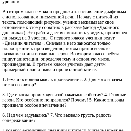
уровнем.
Во втором классе можно предложить составление диафильма
с использованием письменной речи. Наряду с цитатой из
текста, поясняющей рисунок, ученик высказывает свое
отношение к этому событию в рассказе (метод «Двойного
дневника»). Эта работа дает возможность увидеть, произошел
ли выход на 3 уровень. С первого класса ученики ведут
«Дневник читателя». Сначала в него заносятся только
иллюстрации к произведению, потом приписываются
название книги и главные герои. Во втором классе ребята
пишут аннотации, определяя тему и основную мысль
произведения. В третьем классе учитель дает детям
примерный план отзыва о прочитанной книге:
1.Тема и основная мысль произведения. 2. Для кого и зачем
писал его автор?
З. Где и когда происходят изображаемые события? 4. Главные
герои. Кто особенно понравился? Почему! 5. Какие эпизоды
произвели особое впечатление?
6. Над чем задумались? 7. Что вызвало грусть, радость,
сопереживание?
Проверяя ежемесячно дневники читателя, учитель может не