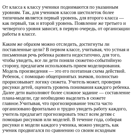
От класса к классу ученики поднимаются по указанным
уровням. Так, для учеников классов шестилеток более
типичным является первый уровень, для второго класса —
как первый, так и второй уровень. Появление же третьего и
четвертого уровня зависит, в первую очередь, от организации
работы в классе.
Каким же образом можно отследить, достигнуты ли
поставленные цели? В первом классе, учитывая, что устная и
письменная речь ребенка развита недостаточно, для того,
чтобы увидеть, все ли дети поняли сюжетно-событийную
сторону, предлагаем использовать прием моделирования.
Модель произведения — это его поэтапная схема действий.
Ребенок, с помощью общепринятых значков, полностью
прорисовывает логику сюжета. Учитель может, проверив
рисунки детей, оценить уровень понимания каждого ребенка.
Далее дети выполняют более сложное задание — составление
плана-модели, где необходимо выделить в сюжете
главное.Учитывая, что прогнозирование текста часто
организовано фронтально и трудно увидеть работу каждого,
учитель предлагает прогнозировать текст всем детям с
помощью рисунков или моделей. В течение года, собирая
рисунки и модели каждого ученика, можно увидеть, как
ученик продвигался по сравнению со своим исходным