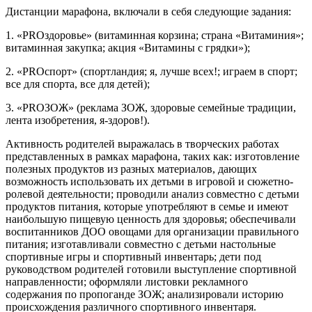
Дистанции марафона, включали в себя следующие задания:
1. «PROздоровье» (витаминная корзина; страна «Витаминия»;
витаминная закупка; акция «Витамины с грядки»);
2. «PROспорт» (спортландия; я, лучше всех!; играем в спорт;
все для спорта, все для детей);
3. «PROЗОЖ» (реклама ЗОЖ, здоровые семейные традиции,
лента изобретения, я-здоров!).
Активность родителей выражалась в творческих работах
представленных в рамках марафона, таких как: изготовление
полезных продуктов из разных материалов, дающих
возможность использовать их детьми в игровой и сюжетно-
ролевой деятельности; проводили анализ совместно с детьми
продуктов питания, которые употребляют в семье и имеют
наибольшую пищевую ценность для здоровья; обеспечивали
воспитанников ДОО овощами для организации правильного
питания; изготавливали совместно с детьми настольные
спортивные игры и спортивный инвентарь; дети под
руководством родителей готовили выступление спортивной
направленности; оформляли листовки рекламного
содержания по пропоганде ЗОЖ; анализировали историю
происхождения различного спортивного инвентаря.