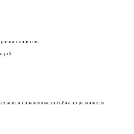
ировки вопросов.
укций.
словари и справочные пособия по различным