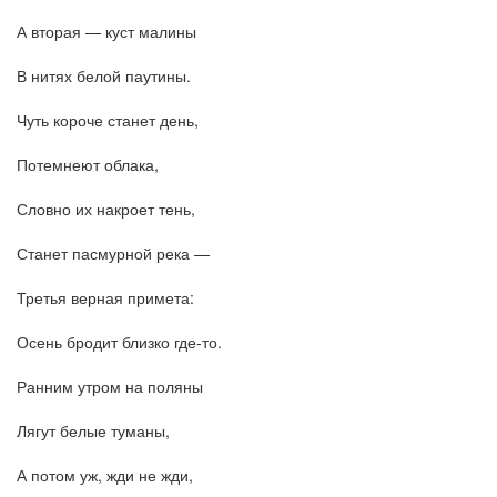
А вторая — куст малины
В нитях белой паутины.
Чуть короче станет день,
Потемнеют облака,
Словно их накроет тень,
Станет пасмурной река —
Третья верная примета:
Осень бродит близко где-то.
Ранним утром на поляны
Лягут белые туманы,
А потом уж, жди не жди,